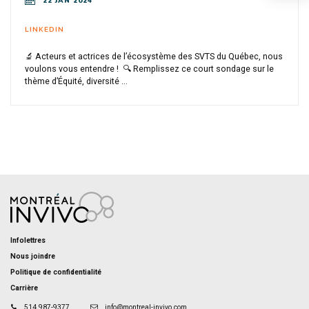
22 JAN 2024
LINKEDIN
🔬 Acteurs et actrices de l’écosystème des SVTS du Québec, nous
voulons vous entendre ! 🔍 Remplissez ce court sondage sur le
thème d’Équité, diversité ...
Infolettres
Nous joindre
Politique de confidentialité
Carrière
514 987-9377
info@montreal-invivo.com