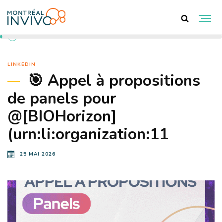
RETOUR AUX ACTUALITÉS
LINKEDIN
🎯 Appel à propositions
de panels pour
@[BIOHorizon]
(urn:li:organization:11
25 MAI 2026