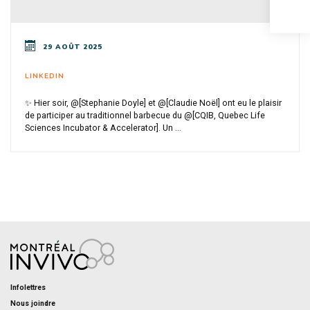
29 AOÛT 2025
LINKEDIN
✨ Hier soir, @[Stephanie Doyle] et @[Claudie Noël] ont eu le plaisir
de participer au traditionnel barbecue du @[CQIB, Quebec Life
Sciences Incubator & Accelerator]. Un ...
Infolettres
Nous joindre