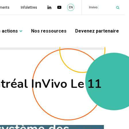
|
Invivo
ments
Infolettres
EN
 actions
Nos ressources
Devenez partenaire
tréal InVivo Le 11