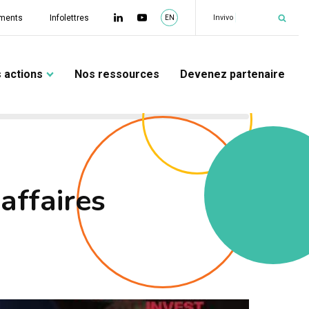
|
Invivo
ments
Infolettres
EN
 actions
Nos ressources
Devenez partenaire
affaires