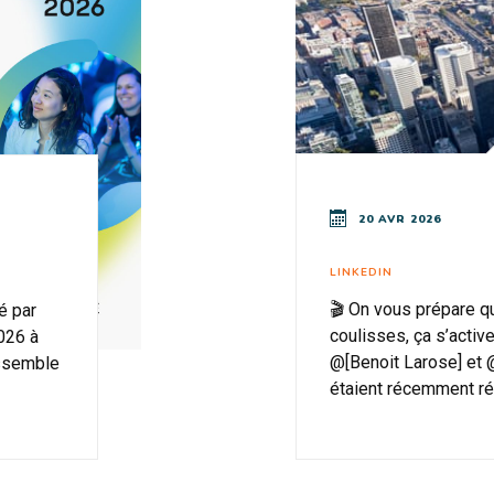
20 AVR 2026
LINKEDIN
🎬 On vous prépare 
é par
coulisses, ça s’acti
2026 à
@[Benoit Larose] et 
assemble
étaient récemment réu