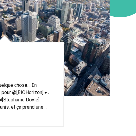
quelque chose… En
ve pour @[BIOHorizon] 👀
@[Stephanie Doyle]
nis, et ça prend une ...