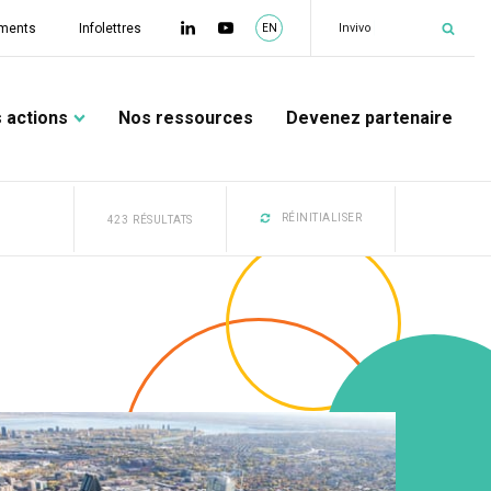
|
Invivo
ments
Infolettres
EN
 actions
Nos ressources
Devenez partenaire
RÉINITIALISER
423
RÉSULTATS