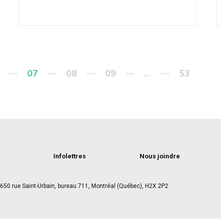
07
08
09
…
53
Infolettres
Nous joindre
650 rue Saint-Urbain, bureau 711, Montréal (Québec), H2X 2P2