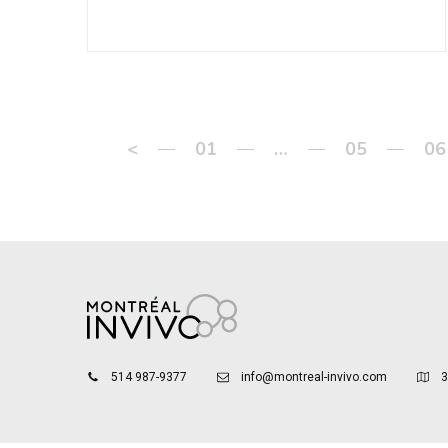
<
01
…
05
06
514 987-9377
info@montreal-invivo.com
3