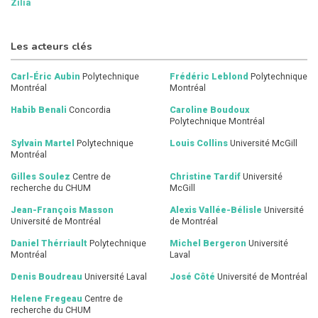
Zilia
une gamme complète de programmes conçus pour aider à
réduire les risques liés au développement et à la
commercialisation des produits. Le consortium compte sur
Les acteurs clés
le soutien financier du
gouvernement du Québec
,
du
gouvernement du Canada
, du secteur privé et de
partenaires complémentaires pour favoriser les relations
Carl-Éric Aubin
Polytechnique
Frédéric Leblond
Polytechnique
entre la recherche et l’industrie.
Montréal
Montréal
Optech
(CCTT):
Optech est un Centre collégial de transfert
Habib Benali
Concordia
Caroline Boudoux
technologique (CCTT), fait partie d’une solide base d’expertise
Polytechnique Montréal
en optique au Québec qui est mise à la disposition de
l’industrie pour lui offrir un avantage technologique sur ses
Sylvain Martel
Polytechnique
Louis Collins
Université McGill
concurrents.
Montréal
Gilles Soulez
Centre de
Christine Tardif
Université
recherche du CHUM
McGill
Jean-François Masson
Alexis Vallée-Bélisle
Université
Université de Montréal
de Montréal
Daniel Thérriault
Polytechnique
Michel Bergeron
Université
Montréal
Laval
Denis Boudreau
Université Laval
José Côté
Université de Montréal
Helene Fregeau
Centre de
recherche du CHUM