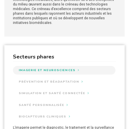
du milieu œuvrent aussi dans le créneau des technologies
médicales. Ce créneau d’excellence comprend des secteurs
phares dans lesquels rayonnent les acteurs industriels et les
institutions publiques et où se développent de nouvelles
initiatives biomédicales.
Secteurs phares
IMAGERIE
ET NEUROSCIENCES
PRÉVENTION
ET RÉADAPTATION
SIMULATION ET
SANTÉ CONNECTÉE
SANTÉ
PERSONNALISÉE
BIOCAPTEURS
CLINIQUES
L’imagerie permet le diagnostic, le traitement et la surveillance
Ce secteur phare des technologies médicales regroupe
Les
La télémédecine et les soins de santé virtuels sont des
Montréal InVivo a produit un répertoire / tableau de bord sur les
objets connectés
font partie des technologies de la