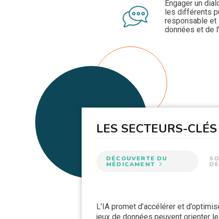
Engager un dial
les différents pu
responsable et
données et de l
LES SECTEURS-CLÉS 
DÉCOUVERTE DU
SO
MÉDICAMENT
DÉ
L’IA promet d’accélérer et d’optim
Étant donné le volume exponentiel de
L’IA est maintenant intégrée aux app
Avec les progrès fulgurants de l’IA
jeux de données peuvent orienter l
ces connaissances afin de guider la
collectées et de produire des recom
nouveaux robots autonomes ont vu l