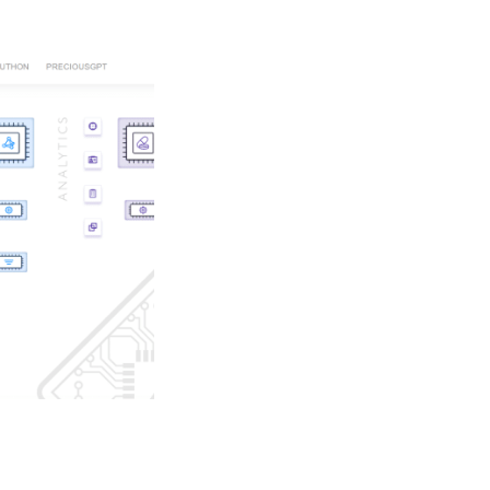
Regroupement IA Santé
CHU Sainte-Justine
La mission du regroupement en IA appl
aux soins aigus de l’enfant est de créer
infrastructure au Québec pour promouvoi
recherche en IA, soutenir les chercheur
herbe, renforcer la compétitivité des
chercheurs, favoriser la collaboration à
différents niveaux, et développer des
méthodologies IA pour améliorer les s
de santé pour les enfants. Leur rôle est
d’orienter les approches en IA, de déve
valider et intégrer des systèmes d’aide 
décision clinique en soins aigus pour
améliorer la prestation de soins aux enf