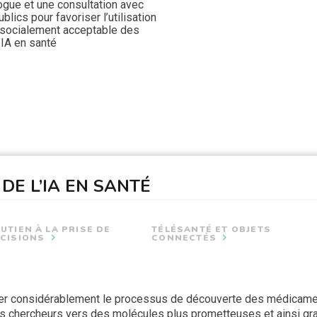
ogue et une consultation avec
blics pour favoriser l’utilisation
 socialement acceptable des
’IA en santé
DE L’IA EN SANTÉ
UTIEN À LA PRISE DE
TÉLÉSANTÉ ET OBJETS
CISIONS
CONNECTÉS
iser considérablement le processus de découverte des médicame
 données disponibles, l’IA s’avère aujourd’hui un outil indispen
lications numériques et aux objets connectés afin de traiter en 
 dans le domaine de l’analyse du langage, du mouvement et de l’
es chercheurs vers des molécules plus prometteuses et ainsi g
 prise de décision des cliniciens, patients et gestionnaires du 
mandations utiles pour les équipes cliniques et les patients.
e jour au cours des dernières années.