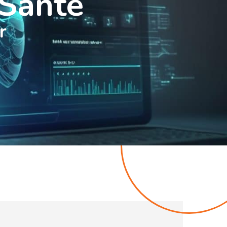
 Santé
r