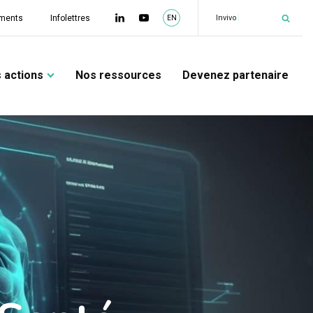
|
Équip
ments
Infolettres
EN
 actions
Nos ressources
Devenez partenaire