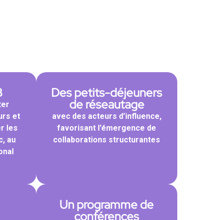
B
Des petits-déjeuners
de réseautage
ter
urs et
avec des acteurs d’influence,
r les
favorisant l’émergence de
c, au
collaborations structurantes
onal
Un programme de
conférences