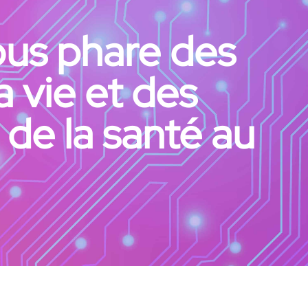
us phare des
a vie et des
de la santé au