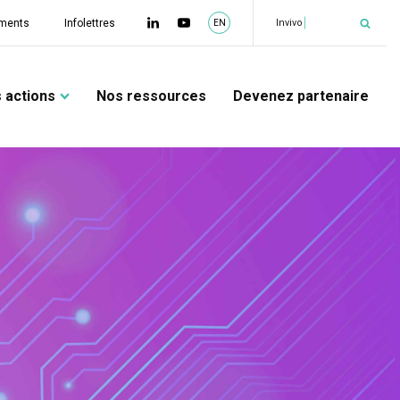
|
Inv
ments
Infolettres
EN
 actions
Nos ressources
Devenez partenaire