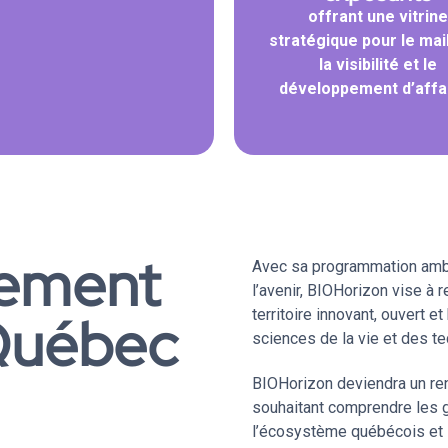
offrant une vitrine
stratégique pour le mai
la visibilité et le
développement d’affa
nement
Avec sa programmation ambi
l’avenir, BIOHorizon vise à
 Québec
territoire innovant, ouvert 
sciences de la vie et des te
BIOHorizon deviendra un re
souhaitant comprendre les g
l’écosystème québécois et s