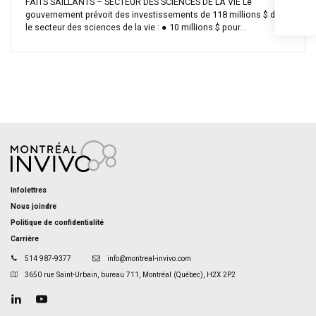
FAITS SAILLANTS – SECTEUR DES SCIENCES DE LA VIE Le
gouvernement prévoit des investissements de 118 millions $ dans
le secteur des sciences de la vie : ● 10 millions $ pour...
Infolettres
Nous joindre
Politique de confidentialité
Carrière
514 987-9377
info@montreal-invivo.com
3650 rue Saint-Urbain, bureau 711, Montréal (Québec), H2X 2P2