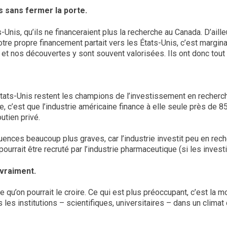
is sans fermer la porte.
Unis, qu’ils ne financeraient plus la recherche au Canada. D’aill
re propre financement partait vers les États-Unis, c’est margina
s et nos découvertes y sont souvent valorisées. Ils ont donc tout
ats-Unis restent les champions de l’investissement en recherche
nce, c’est que l’industrie américaine finance à elle seule près d
utien privé.
uences beaucoup plus graves, car l’industrie investit peu en rec
urrait être recruté par l’industrie pharmaceutique (si les invest
 vraiment.
 qu’on pourrait le croire. Ce qui est plus préoccupant, c’est la 
les institutions – scientifiques, universitaires – dans un climat 