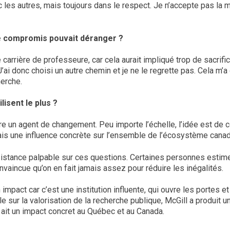
c les autres, mais toujours dans le respect. Je n’accepte pas la 
 de compromis pouvait déranger ?
 carrière de professeure, car cela aurait impliqué trop de sacrif
 J’ai donc choisi un autre chemin et je ne le regrette pas. Cela m
herche.
lisent le plus ?
être un agent de changement. Peu importe l’échelle, l’idée est de c
is une influence concrète sur l’ensemble de l’écosystème canadi
stance palpable sur ces questions. Certaines personnes estimen
onvaincue qu’on en fait jamais assez pour réduire les inégalités.
impact car c’est une institution influente, qui ouvre les portes e
ur la valorisation de la recherche publique, McGill a produit un
s ait un impact concret au Québec et au Canada.