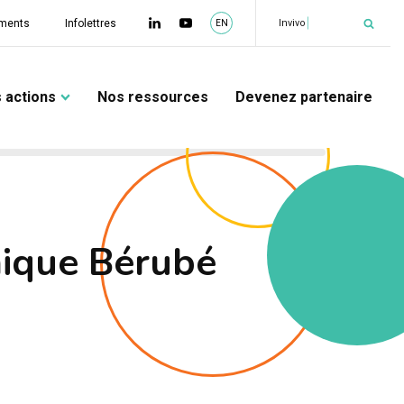
|
Invivo
ments
Infolettres
EN
 actions
Nos ressources
Devenez partenaire
nique Bérubé