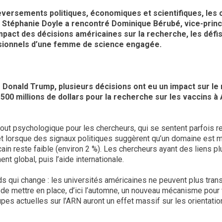
ersements politiques, économiques et scientifiques, les ch
 Stéphanie Doyle a rencontré Dominique Bérubé, vice-princip
impact des décisions américaines sur la recherche, les défis 
ssionnels d’une femme de science engagée.
e Donald Trump, plusieurs décisions ont eu un impact sur le
00 millions de dollars pour la recherche sur les vaccins à
urtout psychologique pour les chercheurs, qui se sentent parfois
t lorsque des signaux politiques suggèrent qu’un domaine est moins
ain reste faible (environ 2 %). Les chercheurs ayant des liens pl
t global, puis l’aide internationale.
nds qui change : les universités américaines ne peuvent plus tran
s de mettre en place, d’ici l’automne, un nouveau mécanisme pour
pes actuelles sur l’ARN auront un effet massif sur les orientations