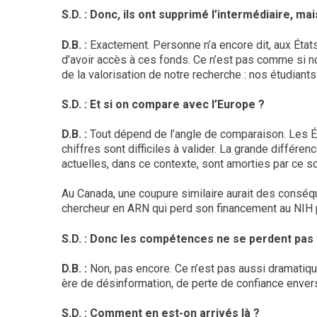
S.D. : Donc, ils ont supprimé l’intermédiaire, ma
D.B. :
Exactement. Personne n’a encore dit, aux États-
d’avoir accès à ces fonds. Ce n’est pas comme si not
de la valorisation de notre recherche : nos étudiant
S.D. : Et si on compare avec l’Europe ?
D.B. :
Tout dépend de l’angle de comparaison. Les Ét
chiffres sont difficiles à valider. La grande différe
actuelles, dans ce contexte, sont amorties par ce so
Au Canada, une coupure similaire aurait des conséq
chercheur en ARN qui perd son financement au NIH po
S.D. : Donc les compétences ne se perdent pas
D.B. :
Non, pas encore. Ce n’est pas aussi dramatique
ère de désinformation, de perte de confiance envers 
S.D. : Comment en est-on arrivés là ?