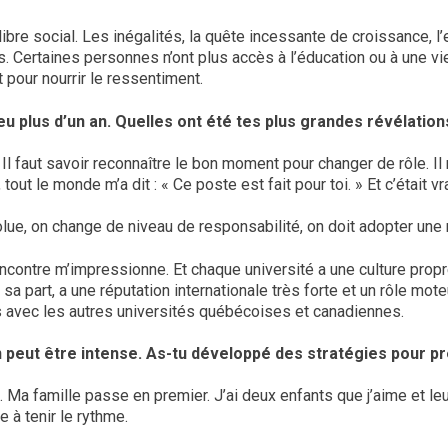
bre social. Les inégalités, la quête incessante de croissance, l
 Certaines personnes n’ont plus accès à l’éducation ou à une vie
 pour nourrir le ressentiment.
peu plus d’un an. Quelles ont été tes plus grandes révélatio
l faut savoir reconnaître le bon moment pour changer de rôle. Il 
ut le monde m’a dit : « Ce poste est fait pour toi. » Et c’était vra
olue, on change de niveau de responsabilité, on doit adopter une
rencontre m’impressionne. Et chaque université a une culture prop
r sa part, a une réputation internationale très forte et un rôle m
és avec les autres universités québécoises et canadiennes.
on peut être intense. As-tu développé des stratégies pour pr
Ma famille passe en premier. J’ai deux enfants que j’aime et leu
e à tenir le rythme.