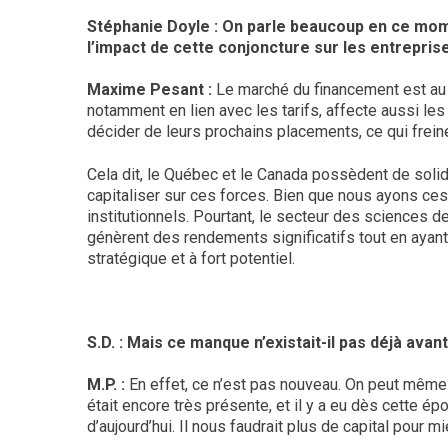
Stéphanie Doyle : On parle beaucoup en ce mo
l’impact de cette conjoncture sur les entrepris
Maxime Pesant :
Le marché du financement est au r
notamment en lien avec les tarifs, affecte aussi le
décider de leurs prochains placements, ce qui frei
Cela dit, le Québec et le Canada possèdent de solides
capitaliser sur ces forces. Bien que nous ayons ces 
institutionnels. Pourtant, le secteur des sciences d
génèrent des rendements significatifs tout en ayant u
stratégique et à fort potentiel.
S.D. :
Mais ce manque n’existait-il pas déjà avan
M.P. :
En effet, ce n’est pas nouveau. On peut même 
était encore très présente, et il y a eu dès cette ép
d’aujourd’hui. Il nous faudrait plus de capital pour