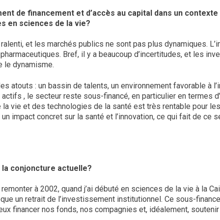
ment de financement et d’accès au capital dans un contex
es en sciences de la vie?
alenti, et les marchés publics ne sont pas plus dynamiques. L’imp
s pharmaceutiques. Bref, il y a beaucoup d’incertitudes, et les 
ne le dynamisme.
 atouts : un bassin de talents, un environnement favorable à l’inn
actifs , le secteur reste sous-financé, en particulier en termes 
e la vie et des technologies de la santé est très rentable pour 
n impact concret sur la santé et l’innovation, ce qui fait de ce s
t la conjoncture actuelle?
remonter à 2002, quand j’ai débuté en sciences de la vie à la C
oque un retrait de l’investissement institutionnel. Ce sous-financ
 mieux financer nos fonds, nos compagnies et, idéalement, souteni