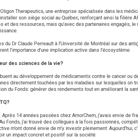
ligon Therapeutics, une entreprise spécialisée dans les médica
’installer son siège social au Québec, renforçant ainsi la filière
s et des ressources, mais qu’avec des partenaires engagés, le r
oissance.
 du Dr Claude Perreault à l’Université de Montréal sur des anti
rent l’importance d’une implication active dans l’écosystème.
teur des sciences de la vie?
ibuent au développement de médicaments contre le cancer ou des
onnes directement touchées par les maladies sur lesquelles on trav
sion du Fonds: générer des rendements tout en améliorant la san
 FTQ?
uipe. Après 14 années passées chez AmorChem, j’avais envie de fr
 Au Fonds, j’ai trouvé des collègues à la fois passionnés, compé
ective m’ont donné envie de m’y investir pleinement. Aujourd’hui, 
oir un impact concret et positif sur la société.