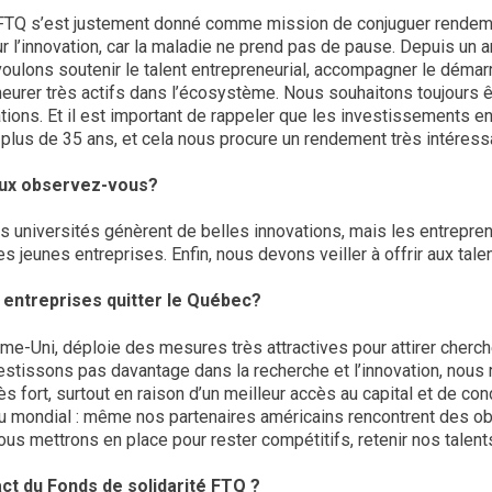
é FTQ s’est justement donné comme mission de conjuguer rende
 l’innovation, car la maladie ne prend pas de pause. Depuis un an
oulons soutenir le talent entrepreneurial, accompagner le démar
rer très actifs dans l’écosystème. Nous souhaitons toujours êt
ions. Et il est important de rappeler que les investissements en
 plus de 35 ans, et cela nous procure un rendement très intéress
jeux observez-vous?
os universités génèrent de belles innovations, mais les entrepr
les jeunes entreprises. Enfin, nous devons veiller à offrir aux ta
s entreprises quitter le Québec?
e-Uni, déploie des mesures très attractives pour attirer cherch
nvestissons pas davantage dans la recherche et l’innovation, nou
s fort, surtout en raison d’un meilleur accès au capital et de cond
jeu mondial : même nos partenaires américains rencontrent des ob
s mettrons en place pour rester compétitifs, retenir nos talents
pact du Fonds de solidarité FTQ ?