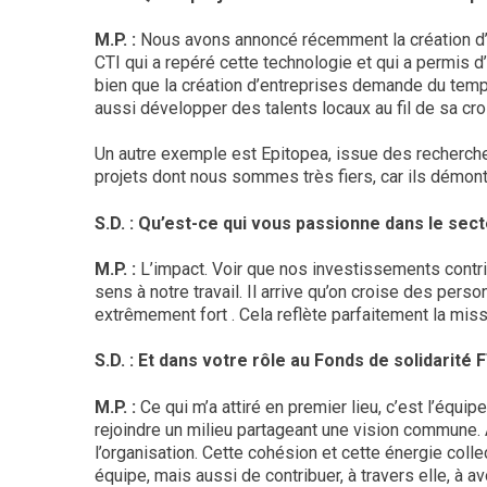
M.P. :
Nous avons annoncé récemment la création d’O
CTI qui a repéré cette technologie et qui a permis d
bien que la création d’entreprises demande du temp
aussi développer des talents locaux au fil de sa cr
Un autre exemple est Epitopea, issue des recherches
projets dont nous sommes très fiers, car ils démont
S.D. : Qu’est-ce qui vous passionne dans le sec
M.P. :
L’impact. Voir que nos investissements contr
sens à notre travail. Il arrive qu’on croise des pers
extrêmement fort . Cela reflète parfaitement la mis
S.D. : Et dans votre rôle au Fonds de solidarité
M.P. :
Ce qui m’a attiré en premier lieu, c’est l’éq
rejoindre un milieu partageant une vision commune.
l’organisation. Cette cohésion et cette énergie coll
équipe, mais aussi de contribuer, à travers elle, à av