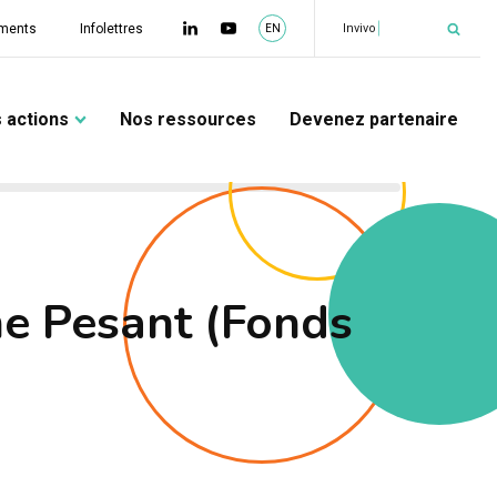
|
Invivo
ments
Infolettres
EN
 actions
Nos ressources
Devenez partenaire
me Pesant (Fonds