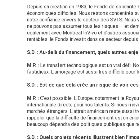
Depuis sa création en 1983, le Fonds de solidarit
économiques difficiles. Nous restons concentrés sur
notre confiance envers le secteur des SVTS. Nous v
ne pouvons pas assumer tous les risques — et demeu
également avec Montréal InVivo et d’autres associat
rentables: le Fonds investit dans ce secteur depuis
S.D. : Au-delà du financement, quels autres en
M.P. :
Le transfert technologique est un vrai défi. N
fastidieux. L’amorçage est aussi très difficile pour 
S.D. :
Est-ce que cela crée un risque de voir ce
M.P. :
C’est possible. L’Europe, notamment le Royaum
internationale directe pour nos talents. Si nous n’i
marchés étrangers. L’attrait américain reste aussi trè
rappeler que la difficulté de financement est un en
beaucoup dépendra des politiques publiques que nou
S.D. : Quels projets récents illustrent bien l’im