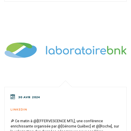
30 AVR 2024
LINKEDIN
🔎 Ce matin à @[EFFERVESCENCE MTL], une conférence
enrichissante organisée par @[Génome Québec] et @[Roche], sur