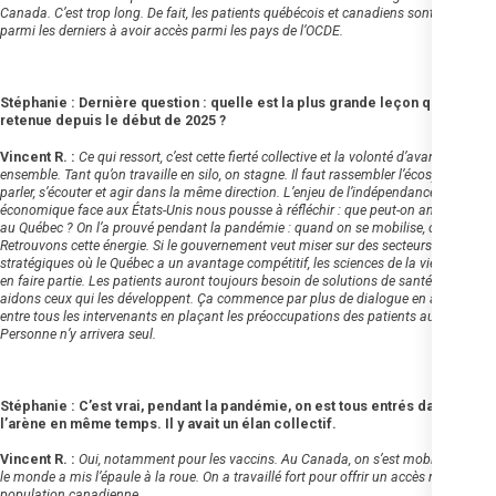
Canada. C’est trop long. De fait, les patients québécois et canadiens sont souvent
parmi les derniers à avoir accès parmi les pays de l’OCDE.
Stéphanie : Dernière question : quelle est la plus grande leçon que tu as
retenue depuis le début de 2025 ?
Vincent R. :
Ce qui ressort, c’est cette fierté collective et la volonté d’avancer
ensemble. Tant qu’on travaille en silo, on stagne. Il faut rassembler l’écosystème, se
parler, s’écouter et agir dans la même direction. L’enjeu de l’indépendance
économique face aux États-Unis nous pousse à réfléchir : que peut-on améliorer ici,
au Québec ? On l’a prouvé pendant la pandémie : quand on se mobilise, on avance.
Retrouvons cette énergie. Si le gouvernement veut miser sur des secteurs
stratégiques où le Québec a un avantage compétitif, les sciences de la vie doivent
en faire partie. Les patients auront toujours besoin de solutions de santé — alors
aidons ceux qui les développent. Ça commence par plus de dialogue en amont
entre tous les intervenants en plaçant les préoccupations des patients au centre.
Personne n’y arrivera seul.
Stéphanie : C’est vrai, pendant la pandémie, on est tous entrés dans
l’arène en même temps. Il y avait un élan collectif.
Vincent R. :
Oui, notamment pour les vaccins. Au Canada, on s’est mobilisés. Tout
le monde a mis l’épaule à la roue. On a travaillé fort pour offrir un accès rapide à la
population canadienne.