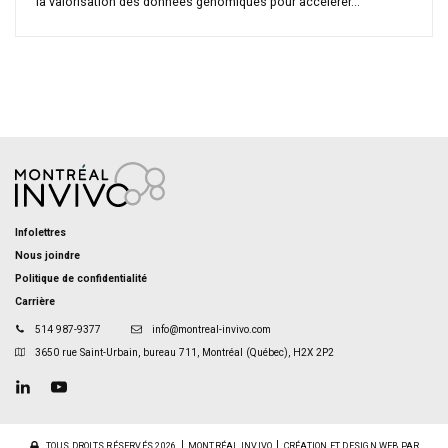
la valorisation des données génomiques pour accélérer...
Infolettres
Nous joindre
Politique de confidentialité
Carrière
514 987-9377
info@montreal-invivo.com
3650 rue Saint-Urbain, bureau 711, Montréal (Québec), H2X 2P2
TOUS DROITS RÉSERVÉS 2026
MONTRÉAL INVIVO
CRÉATION ET DESIGN WEB PAR