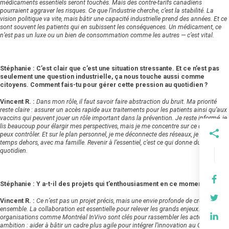
médicaments essentiels seront touchés. Mais des contre-tarifs canadiens
pourraient aggraver les risques. Ce que l’industrie cherche, c’est la stabilité.
La
vision politique va vite, mais bâtir une capacité industrielle prend des années. Et ce
sont souvent les patients qui en subissent les conséquences. Un médicament, ce
n’est pas un luxe ou un bien de consommation comme les autres — c’est vital.
Stéphanie : C’est clair que c’est une situation stressante. Et ce n’est pas
seulement une question industrielle, ça nous touche aussi comme
citoyens. Comment fais-tu pour gérer cette pression au quotidien ?
Vincent R. :
Dans mon rôle, il faut savoir faire abstraction du bruit. Ma priorité
reste claire : assurer un accès rapide aux traitements pour les patients ainsi qu’aux
vaccins qui peuvent jouer un rôle important dans la prévention. Je reste informé, je
lis beaucoup pour élargir mes perspectives, mais je me concentre sur ce que je
peux contrôler. Et sur le plan personnel, je me déconnecte des réseaux, je passe du
temps dehors, avec ma famille. Revenir à l’essentiel, c’est ce qui donne du sens au
quotidien.
Stéphanie : Y a-t-il des projets qui t’enthousiasment en ce moment ?
Vincent R. :
Ce n’est pas un projet précis, mais une envie profonde de créer
ensemble. La collaboration est essentielle pour relever les grands enjeux. Des
organisations comme Montréal InVivo sont clés pour rassembler les acteurs. Mon
ambition : aider à bâtir un cadre plus agile pour intégrer l’innovation au Québec et