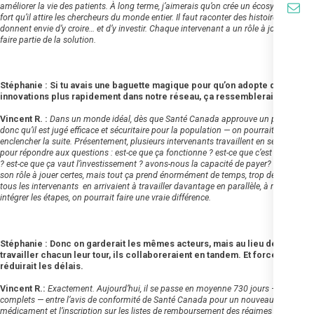
améliorer la vie des patients. À long terme, j’aimerais qu’on crée un écosystème si
fort qu’il attire les chercheurs du monde entier. Il faut raconter des histoires qui
donnent envie d’y croire… et d’y investir. Chaque intervenant a un rôle à jouer et doit
faire partie de la solution.
Stéphanie : Si tu avais une baguette magique pour qu’on adopte des
innovations plus rapidement dans notre réseau, ça ressemblerait à quoi ?
Vincent R. :
Dans un monde idéal, dès que Santé Canada approuve un produit —
donc qu’il est jugé efficace et sécuritaire pour la population — on pourrait déjà
enclencher la suite. Présentement, plusieurs intervenants travaillent en séquence
pour répondre aux questions : est-ce que ça fonctionne ? est-ce que c’est sécuritaire
? est-ce que ça vaut l’investissement ? avons-nous la capacité de payer? Chacun a
son rôle à jouer certes, mais tout ça prend énormément de temps, trop de temps. Si
tous les intervenants en arrivaient à travailler davantage en parallèle, à mieux
intégrer les étapes, on pourrait faire une vraie différence.
Stéphanie : Donc on garderait les mêmes acteurs, mais au lieu de
travailler chacun leur tour, ils collaboreraient en tandem. Et forcément, ça
réduirait les délais.
Vincent R.:
Exactement. Aujourd’hui, il se passe en moyenne 730 jours — deux ans
complets — entre l’avis de conformité de Santé Canada pour un nouveau
médicament et l’inscription sur les listes de remboursement des régimes publics au