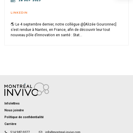
18 SEP 2025
LINKEDIN
🌎 Le 4 septembre dernier, notre collègue @[Alizée Gouronnec]
s’est rendue à Nantes, en France, afin de découvrir leur tout
nouveau pôle d’innovation en santé : Stat...
Infolettres
Nous joindre
Politique de confidentialité
Carrière
514 987-9377
info@montreal-invivo.com