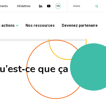
|
Invivo
ments
Infolettres
EN
 actions
Nos ressources
Devenez partenaire
u’est‑ce que ça