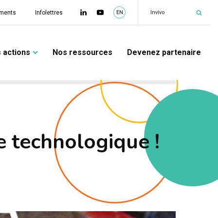
|
Invivo
ments
Infolettres
EN
 actions
Nos ressources
Devenez partenaire
e technologique !