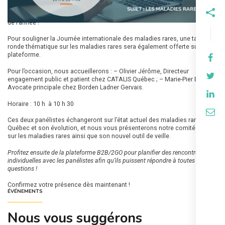
Le 29 février prochain, planifiez vos rencontres pour le premier Jeudi B2B
de l’année !
Pour souligner la Journée internationale des maladies rares, une table
ronde thématique sur les maladies rares sera également offerte sur la
plateforme.
Pour l’occasion, nous accueillerons :
– Olivier Jérôme, Directeur
engagement public et patient chez CATALIS Québec ;
– Marie-Pier Emery,
Avocate principale chez Borden Ladner Gervais.
Horaire : 10 h à 10 h 30
Ces deux panélistes échangeront sur l’état actuel des maladies rares au
Québec et son évolution, et nous vous présenterons notre comité projet
sur les maladies rares ainsi que son nouvel outil de veille.
Profitez ensuite de la plateforme B2B/2GO pour planifier des rencontres
individuelles avec les panélistes afin qu’ils puissent répondre à toutes vos
questions !
Confirmez votre présence dès maintenant !
ÉVÉNEMENTS
Nous vous suggérons