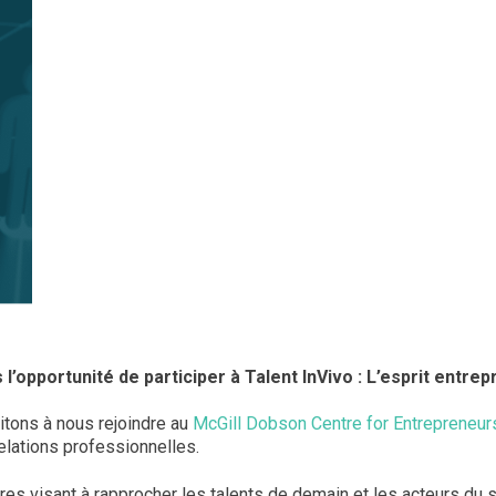
’opportunité de participer à Talent InVivo : L’esprit entrep
itons à nous rejoindre au
McGill Dobson Centre for Entrepreneur
elations professionnelles.
res visant à rapprocher les talents de demain et les acteurs du s