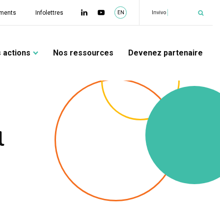
|
Invivo
ments
Infolettres
EN
 actions
Nos ressources
Devenez partenaire
l