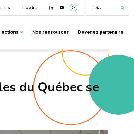
|
Invivo
ments
Infolettres
EN
 actions
Nos ressources
Devenez partenaire
lles du Québec se