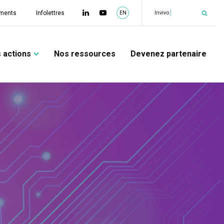
|
Équipe
ments
Infolettres
EN
 actions
Nos ressources
Devenez partenaire