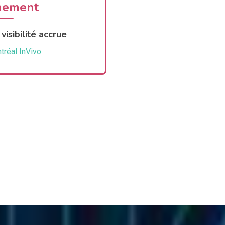
nement
visibilité accrue
réal InVivo